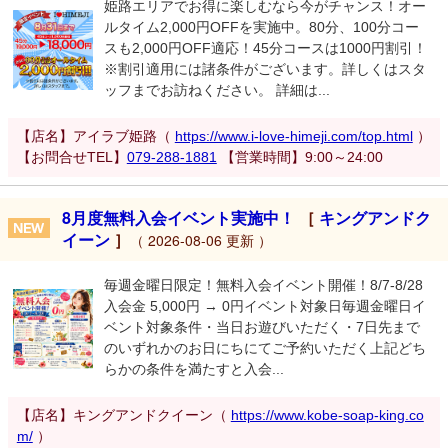
姫路エリアでお得に楽しむなら今がチャンス！オー
ルタイム2,000円OFFを実施中。80分、100分コー
スも2,000円OFF適応！45分コースは1000円割引！
※割引適用には諸条件がございます。詳しくはスタ
ッフまでお訪ねください。 詳細は...
【店名】アイラブ姫路（
https://www.i-love-himeji.com/top.html
）
【お問合せTEL】
079-288-1881
【営業時間】9:00～24:00
8月度無料入会イベント実施中！
［
キングアンドク
イーン
］
（ 2026-08-06 更新 ）
毎週金曜日限定！無料入会イベント開催！8/7-8/28
入会金 5,000円 → 0円イベント対象日毎週金曜日イ
ベント対象条件・当日お遊びいただく・7日先まで
のいずれかのお日にちにてご予約いただく上記どち
らかの条件を満たすと入会...
【店名】キングアンドクイーン（
https://www.kobe-soap-king.co
m/
）