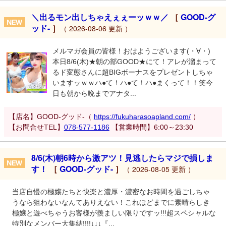
＼出るモン出しちゃえぇぇーッｗｗ／
［
GOOD-グ
ッド-
］
（ 2026-08-06 更新 ）
メルマガ会員の皆様！おはようございます(・∀・)
本日8/6(木)★朝の部GOOD★にて！アレが溜まって
るド変態さんに超BIGボーナスをプレゼントしちゃ
いますッｗｗハ●て！ハ●て！ハ●まくって！！笑今
日も朝から晩までアナタ...
【店名】GOOD-グッド-（
https://fukuharasoapland.com/
）
【お問合せTEL】
078-577-1186
【営業時間】6:00～23:30
8/6(木)朝6時から激アツ！見逃したらマジで損しま
す！
［
GOOD-グッド-
］
（ 2026-08-05 更新 ）
当店自慢の極嬢たちと快楽と濃厚・濃密なお時間を過ごしちゃ
うなら狙わないなんてありえない！これほどまでに素晴らしき
極嬢と遊べちゃうお客様が羨ましい限りですッ!!!超スペシャルな
特別なメンバー大集結!!!!↓↓↓『...