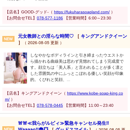
【店名】GOOD-グッド-（
https://fukuharasoapland.com/
）
【お問合せTEL】
078-577-1186
【営業時間】6:00～23:30
元女教師との淫らな時間♡
［
キングアンドクイーン
］
（ 2026-08-05 更新 ）
しなやかなボディラインと引き締まったウエストか
ら描かれる曲線美は思わず見惚れてしまう完成度で
す。顔立ちは「美人系」と言われることが多く凛と
した雰囲気の中にふっとこぼれる優しい笑顔が印象
的。くびれと笑顔、...
【店名】キングアンドクイーン（
https://www.kobe-soap-king.co
m/
）
【お問合せTEL】
078-578-0445
【営業時間】11:00～23:40
🚨🚨≪我らがルビィ≫緊急キャンセル発生‼️
Waaaao!!😳💥
［
グッドスマイル
］
（ 2026-08-05 更