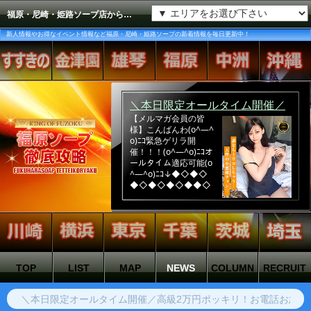
福原・尼崎・姫路ソープ店からの新着情報をどしどし配信するコーナーです。
新人情報やお得なイベント情報など福原・尼崎・姫路ソープの新着情報を毎日更新中！
TOP
LIST
MAP
NEWS
COLUMN
RECRUIT
8/7(金)大注目！見逃し厳禁の極嬢チャン達が大集結！！！