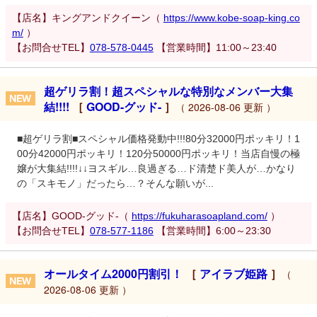
【店名】キングアンドクイーン（
https://www.kobe-soap-king.co
m/
）
【お問合せTEL】
078-578-0445
【営業時間】11:00～23:40
超ゲリラ割！超スペシャルな特別なメンバー大集
結!!!!
［
GOOD-グッド-
］
（ 2026-08-06 更新 ）
■超ゲリラ割■スペシャル価格発動中!!!80分32000円ポッキリ！1
00分42000円ポッキリ！120分50000円ポッキリ！当店自慢の極
嬢が大集結!!!!↓↓ヨスギル…良過ぎる…ド清楚ド美人が…かなり
の「スキモノ」だったら…？そんな願いが...
【店名】GOOD-グッド-（
https://fukuharasoapland.com/
）
【お問合せTEL】
078-577-1186
【営業時間】6:00～23:30
オールタイム2000円割引！
［
アイラブ姫路
］
（
2026-08-06 更新 ）