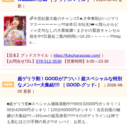
新 ）
🌈今世紀最大級のチャンス⁉️🔥大争奪戦がハジマリ
マスーーーーーッ‼️‼️📅本日 8/5(水)👑≪我らがルビ
ィ≫文句なしの大看板嬢✨まさかの緊急キャンセル
発生中‼️⏰最短ご案内時間👉16:20～～～～～‼️‼️http
s:...
【店名】グッドスマイル（
https://fukuharasoap.com/
）
【お問合せTEL】
078-512-3538
【営業時間】6:00～23:30
超ゲリラ割！GOODがアツい！超スペシャルな特別
なメンバー大集結!!!!
［
GOOD-グッド-
］
（ 2026-08-
05 更新 ）
■超ゲリラ割■スペシャル価格発動中!!!80分32000円ポッキリ！1
00分42000円ポッキリ！120分50000円ポッキリ！当店自慢の極
嬢が大集結!!!!↓↓181cmの超高身長!!!!!!!そのボディラインは神で
も羨むほどの手脚の長さ!!!オッパイ、お尻も...