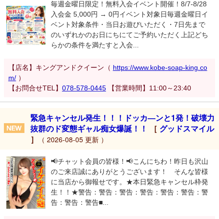
毎週金曜日限定！無料入会イベント開催！8/7-8/28
入会金 5,000円 → 0円イベント対象日毎週金曜日イ
ベント対象条件・当日お遊びいただく・7日先まで
のいずれかのお日にちにてご予約いただく上記どち
らかの条件を満たすと入会...
【店名】キングアンドクイーン（
https://www.kobe-soap-king.co
m/
）
【お問合せTEL】
078-578-0445
【営業時間】11:00～23:40
緊急キャンセル発生！！！ドッカ―ンと1発！破壊力
抜群のド変態ギャル痴女爆誕！！
［
グッドスマイル
］
（ 2026-08-05 更新 ）
📢チャット会員の皆様！📢こんにちわ！昨日も沢山
のご来店誠にありがとうございます！ そんな皆様
に当店から御報せです。★本日緊急キャンセル枠発
生！！★警告：警告：警告：警告：警告：警告：警
告：警告：警告■...