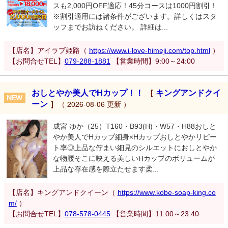
スも2,000円OFF適応！45分コースは1000円割引！
※割引適用には諸条件がございます。詳しくはスタ
ッフまでお訪ねください。 詳細は...
【店名】アイラブ姫路（
https://www.i-love-himeji.com/top.html
）
【お問合せTEL】
079-288-1881
【営業時間】9:00～24:00
おしとやか美人でHカップ！！
［
キングアンドクイ
ーン
］
（ 2026-08-06 更新 ）
成宮 ゆか（25）T160・B93(H)・W57・H88おしと
やか美人でHカップ細身×Hカップおしとやかリピー
ト率◎上品な佇まい細見のシルエットにおしとやか
な物腰そこに映える美しいHカップのボリュームが
上品な存在感を際立たせます柔...
【店名】キングアンドクイーン（
https://www.kobe-soap-king.co
m/
）
【お問合せTEL】
078-578-0445
【営業時間】11:00～23:40