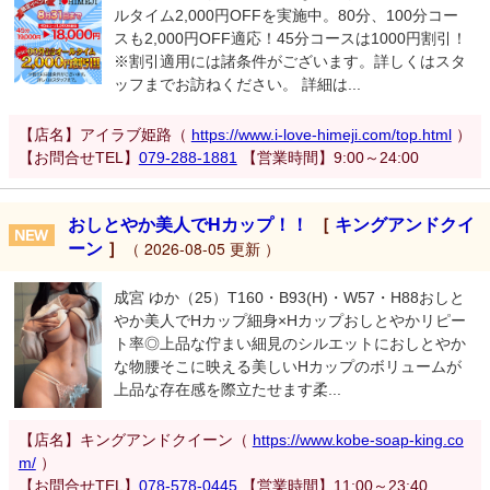
ルタイム2,000円OFFを実施中。80分、100分コー
スも2,000円OFF適応！45分コースは1000円割引！
※割引適用には諸条件がございます。詳しくはスタ
ッフまでお訪ねください。 詳細は...
【店名】アイラブ姫路（
https://www.i-love-himeji.com/top.html
）
【お問合せTEL】
079-288-1881
【営業時間】9:00～24:00
おしとやか美人でHカップ！！
［
キングアンドクイ
ーン
］
（ 2026-08-05 更新 ）
成宮 ゆか（25）T160・B93(H)・W57・H88おしと
やか美人でHカップ細身×Hカップおしとやかリピー
ト率◎上品な佇まい細見のシルエットにおしとやか
な物腰そこに映える美しいHカップのボリュームが
上品な存在感を際立たせます柔...
【店名】キングアンドクイーン（
https://www.kobe-soap-king.co
m/
）
【お問合せTEL】
078-578-0445
【営業時間】11:00～23:40