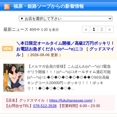
福原・姫路ソープからの新着情報
最新ニュース
«
1
2
»
40件中 1-20 を表示
＼本日限定オールタイム開催／高級2万円ポッキリ！
お電話お急ぎください(o^―^o)ニコ
［
グッドスマイ
ル
］
（ 2026-08-06 更新 ）
【メルマガ会員の皆様】こんばんわ(o^―^o)ﾆｺ緊急
ゲリラ開催！！！(o^―^o)ﾆｺオールタイム適応可能
(o^―^o)ﾆｺ↓◆◇◆◇◆◇◆◇◆◇◆◆◇60分高級
キングコース20000円～ポッキリ！！！ポッキ
リ！！◆◇◆◇◆◇◆◇◆...
【店名】グッドスマイル（
https://fukuharasoap.com/
）
【お問合せTEL】
078-512-3538
【営業時間】6:00～23:30