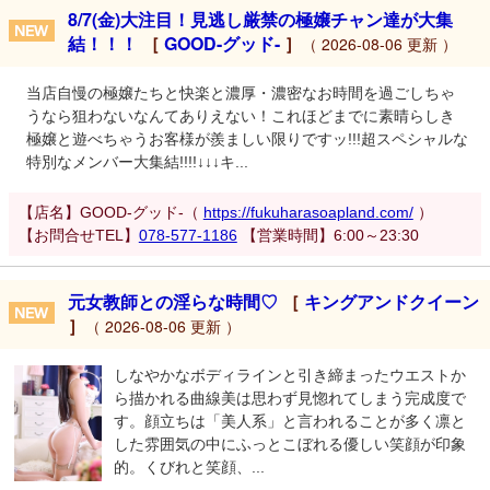
8/7(金)大注目！見逃し厳禁の極嬢チャン達が大集
結！！！
［
GOOD-グッド-
］
（ 2026-08-06 更新 ）
当店自慢の極嬢たちと快楽と濃厚・濃密なお時間を過ごしちゃ
うなら狙わないなんてありえない！これほどまでに素晴らしき
極嬢と遊べちゃうお客様が羨ましい限りですッ!!!超スペシャルな
特別なメンバー大集結!!!!↓↓↓キ...
【店名】GOOD-グッド-（
https://fukuharasoapland.com/
）
【お問合せTEL】
078-577-1186
【営業時間】6:00～23:30
元女教師との淫らな時間♡
［
キングアンドクイーン
］
（ 2026-08-06 更新 ）
しなやかなボディラインと引き締まったウエストか
ら描かれる曲線美は思わず見惚れてしまう完成度で
す。顔立ちは「美人系」と言われることが多く凛と
した雰囲気の中にふっとこぼれる優しい笑顔が印象
的。くびれと笑顔、...